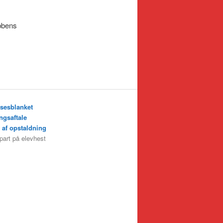
ubbens
sesblanket
ngsaftale
 af opstaldning
 part på elevhest