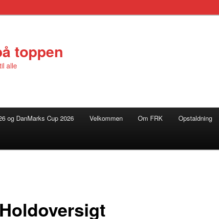
på toppen
l alle
26 og DanMarks Cup 2026
Velkommen
Om FRK
Opstaldning
/Holdoversigt