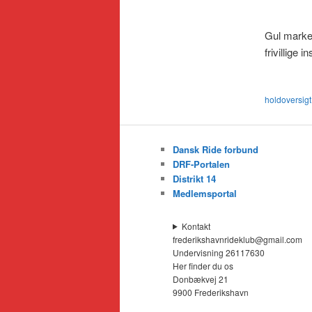
Gul marker
frivillige i
holdoversigt
Dansk Ride forbund
DRF-Portalen
Distrikt 14
Medlemsportal
Kontakt
frederikshavnrideklub@gmail.com
Undervisning 26117630
Her finder du os
Donbækvej 21
9900 Frederikshavn