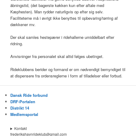
åbningstid, (det bagerste køkken kun efter aftale med
Kæphesten). Man rydder naturligvis op efter sig selv.
Faciliteterne må i øvrigt ikke benyttes til opbevaring/tørring af
dækkener mv.
Der skal samles hestepærer i ridehallerne umiddelbart efter
ridning.
Anvisninger fra personalet skal altid følges ubetinget.
Rideklubbens berider og formand er om nødvendigt bemyndiget til
at dispensere fra ordensreglerne i form af tilladelser eller forbud.
Dansk Ride forbund
DRF-Portalen
Distrikt 14
Medlemsportal
Kontakt
frederikshavnrideklub@gmail.com