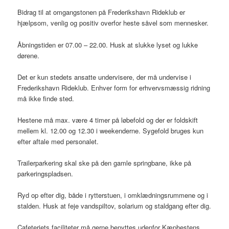
Bidrag til at omgangstonen på Frederikshavn Rideklub er
hjælpsom, venlig og positiv overfor heste såvel som mennesker.
Åbningstiden er 07.00 – 22.00. Husk at slukke lyset og lukke
dørene.
Det er kun stedets ansatte undervisere, der må undervise i
Frederikshavn Rideklub. Enhver form for erhvervsmæssig ridning
må ikke finde sted.
Hestene må max. være 4 timer på løbefold og der er foldskift
mellem kl. 12.00 og 12.30 i weekenderne. Sygefold bruges kun
efter aftale med personalet.
Trailerparkering skal ske på den gamle springbane, ikke på
parkeringspladsen.
Ryd op efter dig, både i rytterstuen, i omklædningsrummene og i
stalden. Husk at feje vandspiltov, solarium og staldgang efter dig.
Cafeteriets faciliteter må gerne benyttes udenfor Kæphestens