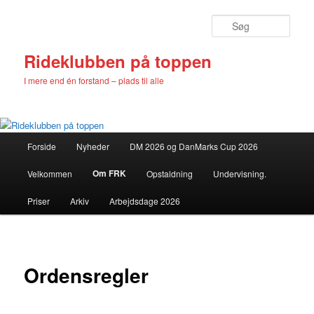
Fortsæt
til
Søg
primært
indhold
Rideklubben på toppen
I mere end én forstand – plads til alle
Hovedmenu
Forside
Nyheder
DM 2026 og DanMarks Cup 2026
Om FRK
Velkommen
Opstaldning
Undervisning.
Priser
Arkiv
Arbejdsdage 2026
Ordensregler